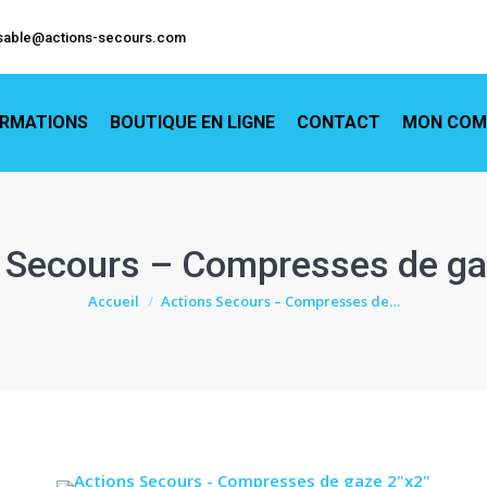
EIL
FORMATIONS
BOUTIQUE EN LIGNE
CONTACT
M
sable@actions-secours.com
RMATIONS
BOUTIQUE EN LIGNE
CONTACT
MON COM
 Secours – Compresses de ga
Vous êtes ici :
Accueil
Actions Secours – Compresses de…