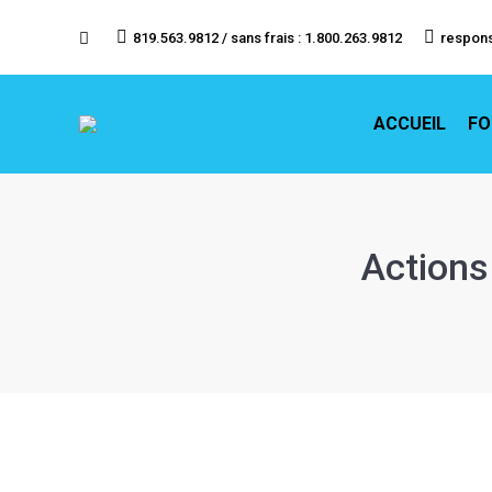
ACCU
819.563.9812 / sans frais : 1.800.263.9812
respon
ACCUEIL
FO
Actions