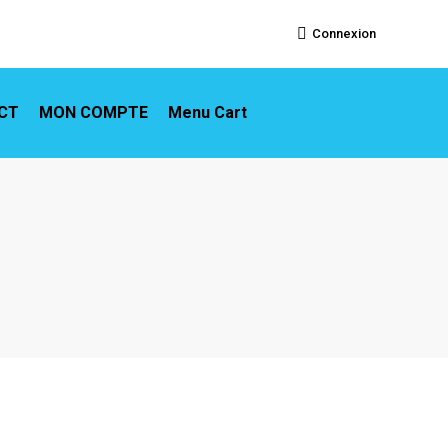
Connexion
ACT
MON COMPTE
Menu Cart
CT
MON COMPTE
Menu Cart