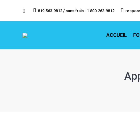
ACCU
819.563.9812 / sans frais : 1.800.263.9812
respon
ACCUEIL
FO
App