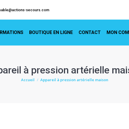
EIL
FORMATIONS
BOUTIQUE EN LIGNE
CONTACT
M
sable@actions-secours.com
RMATIONS
BOUTIQUE EN LIGNE
CONTACT
MON COM
areil à pression artérielle ma
Vous êtes ici :
Accueil
Appareil à pression artérielle maison